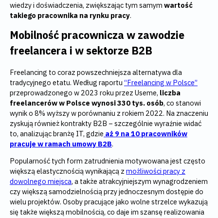
wiedzy i doświadczenia, zwiększając tym samym
wartość
takiego pracownika na rynku pracy
.
Mobilność pracownicza w zawodzie
freelancera i w sektorze B2B
Freelancing to coraz powszechniejsza alternatywa dla
tradycyjnego etatu. Według raportu
“Freelancing w Polsce”
przeprowadzonego w 2023 roku przez Useme,
liczba
freelancerów w Polsce wynosi 330 tys. osób
, co stanowi
wynik o 8% wyższy w porównaniu z rokiem 2022. Na znaczeniu
zyskują również kontrakty B2B – szczególnie wyraźnie widać
to, analizując branżę IT, gdzie
aż 9 na 10 pracowników
pracuje w ramach umowy B2B
.
Popularność tych form zatrudnienia motywowana jest często
większą elastycznością wynikającą z
możliwości pracy z
dowolnego miejsca
, a także atrakcyjniejszym wynagrodzeniem
czy większą samodzielnością przy jednoczesnym dostępie do
wielu projektów. Osoby pracujące jako wolne strzelce wykazują
się także większą mobilnością, co daje im szansę realizowania