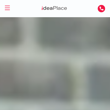
EN
UA
Powierzchnie biurowe
Wirtualne biuro
Biura do wynajęcia
Wirtualna asystentka
Biura serwisowane
Sale
Biura coworkingowe
Coworking
O nas
Firmy i zespoły
Kontakt
Freelancerzy
GET A DAY DESK