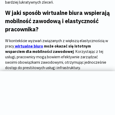
bardziej lukratywnych zleceń.
W jaki sposób wirtualne biura wspierają
mobilność zawodową i elastyczność
pracownika?
W kontekście wyzwań związanych z większą elastycznością w
pracy
wirtualne biuro
może okazać się istotnym
wsparciem dla mobilności zawodowej
. Korzystając z tej
usługi, pracownicy mogą bowiem efektywnie zarządzać
swoimi obowiązkami zawodowymi, otrzymując jednocześnie
dostęp do prestiżowych usług i infrastruktury.
Wirtualne biuro to kompleksowe wsparcie administracyjne,
WAKACYJNA PROMOCJA
które łączy dogodną lokalizację z profesjonalną obsługą
NA WIRTUALNE BIURO
korespondencji i elastycznym dostępem do przestrzeni
ODBIERZ DO 50% ZNIŻKI DLA NOWYCH
biurowych. Przedsiębiorcy i freelancerzy wybierają to
KLIENTÓW
rozwiązanie, aby zachować pełną swobodę w zarządzaniu
OFERTA WAŻNA W OKRESIE 01.07. –
miejscem pracy, nie rezygnując jednocześnie z wiarygodności i
31.08.2026 R.
komfortu, jaki daje stacjonarne biuro.