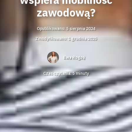
zawodową?
Opublikowano: 5 sierpnia 2024
Zmodyfikowano: 1 grudnia 2025
Ewa Rogoż
Czas czytania:
5
minuty