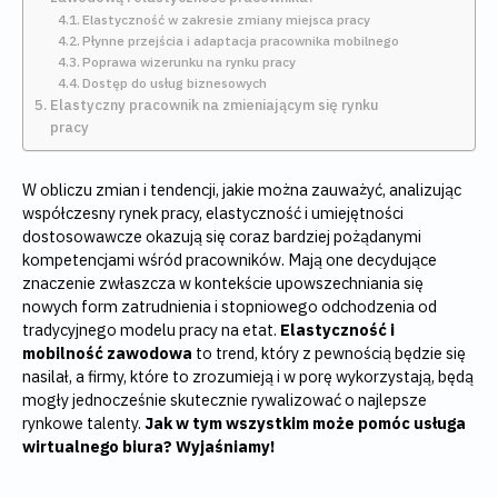
Elastyczność w zakresie zmiany miejsca pracy
Płynne przejścia i adaptacja pracownika mobilnego
Poprawa wizerunku na rynku pracy
Dostęp do usług biznesowych
Elastyczny pracownik na zmieniającym się rynku
pracy
W obliczu zmian i tendencji, jakie można zauważyć, analizując
współczesny rynek pracy, elastyczność i umiejętności
dostosowawcze okazują się coraz bardziej pożądanymi
kompetencjami wśród pracowników. Mają one decydujące
znaczenie zwłaszcza w kontekście upowszechniania się
nowych form zatrudnienia i stopniowego odchodzenia od
tradycyjnego modelu pracy na etat.
Elastyczność i
mobilność zawodowa
to trend, który z pewnością będzie się
nasilał, a firmy, które to zrozumieją i w porę wykorzystają, będą
mogły jednocześnie skutecznie rywalizować o najlepsze
rynkowe talenty.
Jak w tym wszystkim może pomóc usługa
wirtualnego biura? Wyjaśniamy!