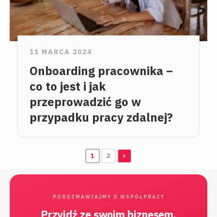
11 MARCA 2024
Onboarding pracownika –
co to jest i jak
przeprowadzić go w
przypadku pracy zdalnej?
1
2
>
POROZMAWIAJMY O WSPÓŁPRACY
Przyjdź ze swoim biznesem.