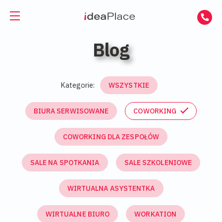
NAJNOWSZE WPISY
EN
UA
Blog
Powierzchnie biurowe
Wirtualne biuro
Biura do wynajęcia
Kategorie:
WSZYSTKIE
Wirtualna asystentka
Biura serwisowane
BIURA SERWISOWANE
COWORKING
Sale
Biura coworkingowe
COWORKING DLA ZESPOŁÓW
Coworking
SALE NA SPOTKANIA
SALE SZKOLENIOWE
O nas
Firmy i zespoły
WIRTUALNA ASYSTENTKA
Kontakt
Freelancerzy
WIRTUALNE BIURO
WORKATION
GET A DAY DESK