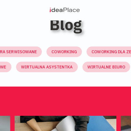
NAJNOWSZE WPISY
Blog
URA SERWISOWANE
COWORKING
COWORKING DLA Z
OWE
WIRTUALNA ASYSTENTKA
WIRTUALNE BIURO