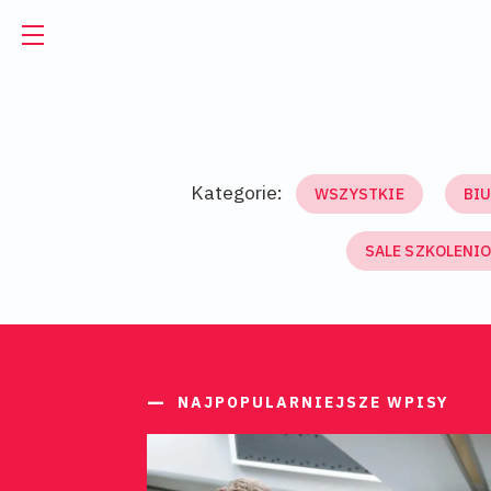
EN
UA
Powierzchnie biurowe
Wirtualne biuro
Biura do wynajęcia
Kategorie:
WSZYSTKIE
BI
Wirtualna asystentka
Biura serwisowane
SALE SZKOLENI
Sale
Biura coworkingowe
Coworking
O nas
Firmy i zespoły
NAJPOPULARNIEJSZE WPISY
Kontakt
Freelancerzy
GET A DAY DESK