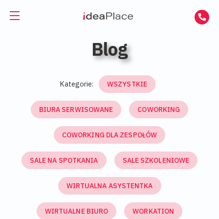
NAJNOWSZE WPISY
EN
UA
Blog
Powierzchnie biurowe
Wirtualne biuro
Biura do wynajęcia
Kategorie:
WSZYSTKIE
Wirtualna asystentka
Biura serwisowane
BIURA SERWISOWANE
COWORKING
Sale
Biura coworkingowe
COWORKING DLA ZESPOŁÓW
Coworking
SALE NA SPOTKANIA
SALE SZKOLENIOWE
O nas
Firmy i zespoły
WIRTUALNA ASYSTENTKA
Kontakt
Freelancerzy
WIRTUALNE BIURO
WORKATION
GET A DAY DESK