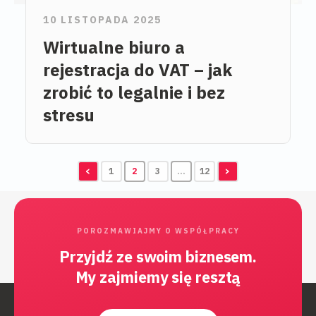
10 LISTOPADA 2025
Wirtualne biuro a
rejestracja do VAT – jak
zrobić to legalnie i bez
stresu
<
1
2
3
…
12
>
POROZMAWIAJMY O WSPÓŁPRACY
Przyjdź ze swoim biznesem.
My zajmiemy się resztą