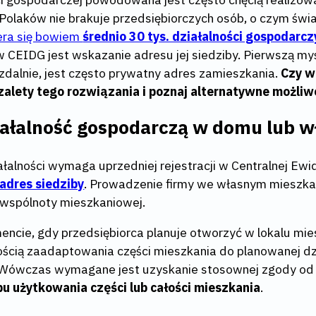
 Polaków nie brakuje przedsiębiorczych osób, o czym świ
era się bowiem
średnio 30 tys. działalności gospodarcz
 w CEIDG jest wskazanie adresu jej siedziby. Pierwszą my
 zdalnie, jest często prywatny adres zamieszkania.
Czy w
zalety tego rozwiązania i poznaj alternatywne możliw
iałalność gospodarczą w domu lub 
alności wymaga uprzedniej rejestracji w Centralnej Ewide
adres siedziby
. Prowadzenie firmy we własnym mieszkan
 wspólnoty mieszkaniowej.
ncie, gdy przedsiębiorca planuje otworzyć w lokalu mie
cznością zaadaptowania części mieszkania do planowanej 
. Wówczas wymagane jest uzyskanie stosownej zgody od 
u użytkowania części lub całości mieszkania
.