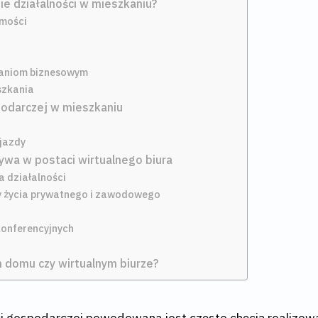
e działalności w mieszkaniu?
omości
kaniom biznesowym
szkania
podarczej w mieszkaniu
jazdy
ywa w postaci wirtualnego biura
a działalności
ry życia prywatnego i zawodowego
 konferencyjnych
 domu czy wirtualnym biurze?
ści gospodarczej powodowana jest często chęcią realiz