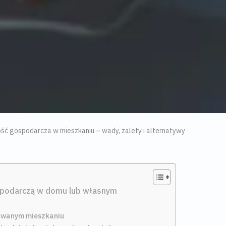
ość gospodarcza w mieszkaniu – wady, zalety i alternatywy
spodarczą w domu lub własnym
owanym mieszkaniu