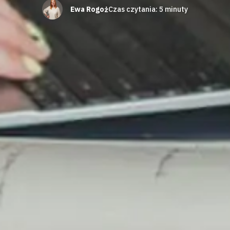
Ewa Rogoż
Czas czytania:
5
minuty