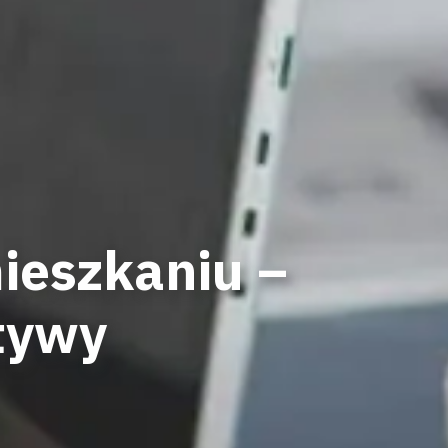
ieszkaniu –
atywy