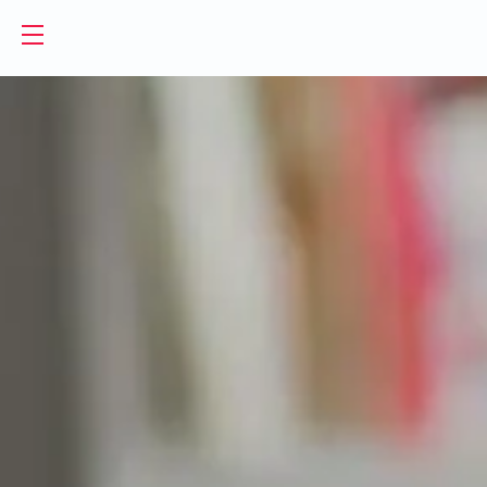
EN
UA
Powierzchnie biurowe
Wirtualne biuro
Biura do wynajęcia
Wirtualna asystentka
Biura serwisowane
Sale
Biura coworkingowe
Coworking
O nas
Firmy i zespoły
Kontakt
Freelancerzy
GET A DAY DESK