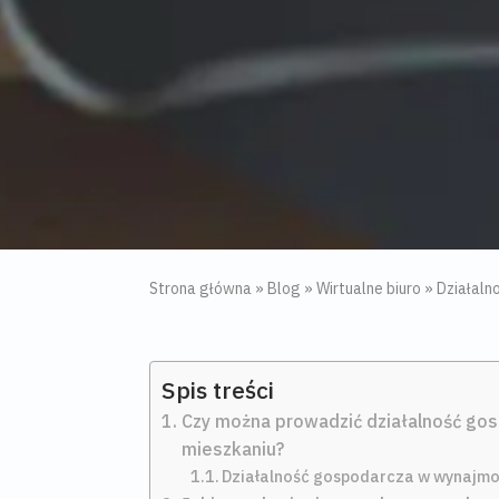
Strona główna
»
Blog
»
Wirtualne biuro
»
Działaln
Spis treści
Czy można prowadzić działalność go
mieszkaniu?
Działalność gospodarcza w wynajm