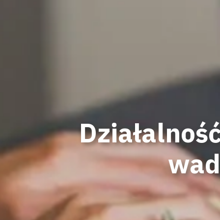
Działalnoś
wady