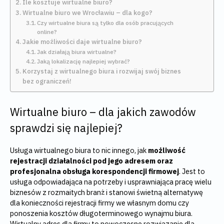
Ile kosztuje wirtualne biuro?
Wirtualne biuro we Wrocławiu – dla kogo?
Czy wirtualne biura są tylko dla osób pracujących
online?
Jakie możliwości daje wirtualne biuro?
Jak działają biura wirtualne?
Jaką lokalizację najlepiej wybrać?
Korzystaj z wirtualnego biura i rozwijaj swój biznes
bez ograniczeń!
Wirtualne biuro – dla jakich zawodów
sprawdzi się najlepiej?
Usługa wirtualnego biura to nic innego, jak
możliwość
rejestracji działalności pod jego adresem oraz
profesjonalna obsługa korespondencji firmowej
. Jest to
usługa odpowiadająca na potrzeby i usprawniająca pracę wielu
biznesów z rozmaitych branż i stanowi świetną alternatywę
dla konieczności rejestracji firmy we własnym domu czy
ponoszenia kosztów długoterminowego wynajmu biura.
Wirtualny adres dla firmy to nowoczesne rozwiązanie dla