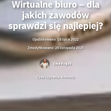
Wirtualne biuro – dla
jakich zawodów
sprawdzi się najlepiej?
Opublikowano: 18 lipca 2022
Zmodyfikowano: 28 listopada 2025
Ewa Rogoż
Czas czytania:
4
minuty