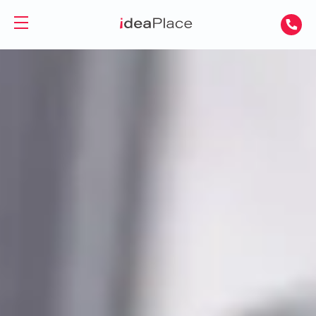
EN
UA
Powierzchnie biurowe
Wirtualne biuro
Biura do wynajęcia
Wirtualna asystentka
Biura serwisowane
Sale
Biura coworkingowe
Coworking
O nas
Firmy i zespoły
Kontakt
Freelancerzy
GET A DAY DESK