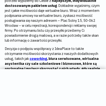
potrzeb wyjdziemy do Ciebie z
najlepszym, indywidualnie
dostosowanym pakietem usług
. Dokładnie wyjaśnimy, czym
jest i jakie możliwości daje wirtualne biuro.
Wraz z momentem
podpisania umowy na wirtualne biuro, zyskasz
możliwość
posługiwania się naszym adresem –
Plac Solny 15, 50-062
Wrocław –
w celu rejestracji, korespondencji i reklamy swojej
firmy.
Po otrzymaniu listu czy przesyłki prześlemy Ci
powiadomienie drogą mailową, a w razie potrzeby także skan
lub informację o zawartości przesyłki.
Decyzja o podjęciu współpracy z IdeaPlace to także
otrzymanie możliwości skorzystania z naszych dodatkowych
usług, takich jak
coworking
, biura serwisowane, wirtualna
asystentka czy sale szkoleniowe i biznesowe, które są
opcjonalne i możesz skorzystać z nich wtedy, gdy realnie
ich potrzebujesz.
WAKACYJNA PROMOCJA
NA WIRTUALNE BIURO
JAKĄ LOKALIZACJĘ NAJLEPIEJ WYBRAĆ?
ODBIERZ DO 50% ZNIŻKI DLA NOWYCH
KLIENTÓW
Nie da się ukryć, że
lokalizacja biznesu ma ogromne
OFERTA WAŻNA W OKRESIE 01.07. –
znaczenie dla jego dalszego rozwoju
i nie powinna być
31.08.2026 R.
przypadkowa. Właściwy adres dla firmy zapewnia komfort i