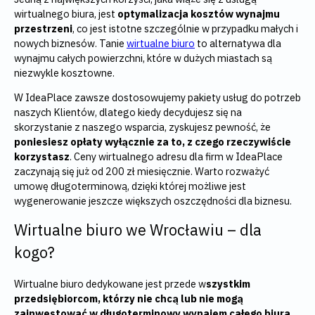
wirtualnego biura, jest
optymalizacja kosztów wynajmu
przestrzeni
, co jest istotne szczególnie w przypadku małych i
nowych biznesów. Tanie
wirtualne biuro
to alternatywa dla
wynajmu całych powierzchni, które w dużych miastach są
niezwykle kosztowne.
W IdeaPlace zawsze dostosowujemy pakiety usług do potrzeb
naszych Klientów, dlatego kiedy decydujesz się na
skorzystanie z naszego wsparcia, zyskujesz pewność, że
poniesiesz opłaty wyłącznie za to, z czego rzeczywiście
korzystasz
. Ceny wirtualnego adresu dla firm w IdeaPlace
zaczynają się już od 200 zł miesięcznie. Warto rozważyć
umowę długoterminową, dzięki której możliwe jest
wygenerowanie jeszcze większych oszczędności dla biznesu.
Wirtualne biuro we Wrocławiu – dla
kogo?
Wirtualne biuro dedykowane jest przede w
szystkim
przedsiębiorcom, którzy nie chcą lub nie mogą
zainwestować w długoterminowy wynajem całego biura
.