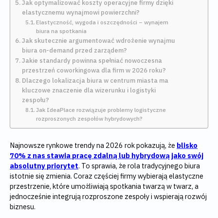
Jak optymalizować koszty operacyjne firmy dzięki
elastycznemu wynajmowi powierzchni?
Elastyczność, wygoda i oszczędności – wynajem
biura na spotkania
Jak skutecznie argumentować wdrożenie wynajmu
biura on-demand przed zarządem?
Jakie standardy powinna spełniać nowoczesna
przestrzeń coworkingowa dla firm w 2026 roku?
Dlaczego lokalizacja biura w centrum miasta ma
kluczowe znaczenie dla wizerunku i logistyki
zespołu?
Jak IdeaPlace rozwiązuje problemy logistyczne
rozproszonych zespołów hybrydowych?
Najnowsze rynkowe trendy na 2026 rok pokazują, że
blisko
70% z nas stawia pracę zdalną lub hybrydową jako swój
absolutny priorytet
. To sprawia, że rola tradycyjnego biura
istotnie się zmienia. Coraz częściej firmy wybierają elastyczne
przestrzenie, które umożliwiają spotkania twarzą w twarz, a
jednocześnie integrują rozproszone zespoły i wspierają rozwój
biznesu.