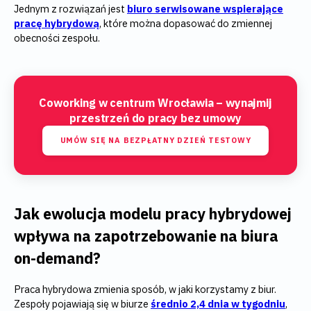
Jednym z rozwiązań jest
biuro serwisowane wspierające
pracę hybrydową
, które można dopasować do zmiennej
obecności zespołu.
Coworking w centrum Wrocławia – wynajmij
przestrzeń do pracy bez umowy
UMÓW SIĘ NA BEZPŁATNY DZIEŃ TESTOWY
Jak ewolucja modelu pracy hybrydowej
wpływa na zapotrzebowanie na biura
on-demand?
Praca hybrydowa zmienia sposób, w jaki korzystamy z biur.
Zespoły pojawiają się w biurze
średnio 2,4 dnia w tygodniu
,