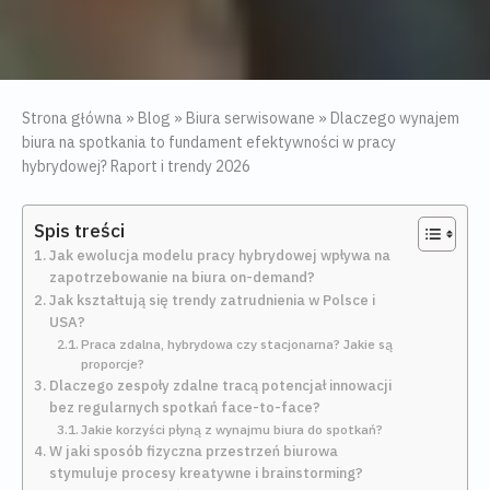
Strona główna
»
Blog
»
Biura serwisowane
»
Dlaczego wynajem
biura na spotkania to fundament efektywności w pracy
hybrydowej? Raport i trendy 2026
Spis treści
Jak ewolucja modelu pracy hybrydowej wpływa na
zapotrzebowanie na biura on-demand?
Jak kształtują się trendy zatrudnienia w Polsce i
USA?
Praca zdalna, hybrydowa czy stacjonarna? Jakie są
proporcje?
Dlaczego zespoły zdalne tracą potencjał innowacji
bez regularnych spotkań face-to-face?
Jakie korzyści płyną z wynajmu biura do spotkań?
W jaki sposób fizyczna przestrzeń biurowa
stymuluje procesy kreatywne i brainstorming?