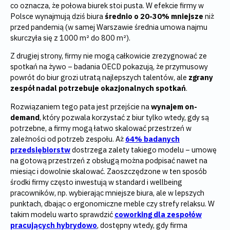
co oznacza, że połowa biurek stoi pusta. W efekcie firmy w
Polsce wynajmują dziś biura
średnio o 20-30% mniejsze
niż
przed pandemią (w samej Warszawie średnia umowa najmu
skurczyła się z 1000 m² do 800 m²).
Z drugiej strony, firmy nie mogą całkowicie zrezygnować ze
spotkań na żywo – badania OECD pokazują, że przymusowy
powrót do biur grozi utratą najlepszych talentów, ale
zgrany
zespół nadal potrzebuje okazjonalnych spotkań
.
Rozwiązaniem tego pata jest przejście na
wynajem on-
demand
, który
pozwala korzystać z biur tylko wtedy, gdy są
potrzebne, a firmy mogą łatwo skalować przestrzeń w
zależności od potrzeb zespołu. Aż
64% badanych
przedsiębiorstw
dostrzega zalety takiego modelu – umowę
na gotową przestrzeń z obsługą można podpisać nawet na
miesiąc i dowolnie skalować. Zaoszczędzone w ten sposób
środki firmy często inwestują w standard i wellbeing
pracowników, np. wybierając mniejsze biura, ale w lepszych
punktach, dbając o ergonomiczne meble czy strefy relaksu. W
takim modelu warto sprawdzić
coworking dla zespołów
pracujących hybrydowo
, dostępny wtedy, gdy firma