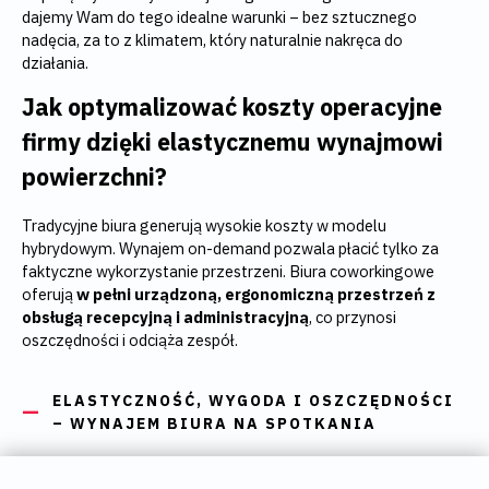
dajemy Wam do tego idealne warunki – bez sztucznego
nadęcia, za to z klimatem, który naturalnie nakręca do
działania.
Jak optymalizować koszty operacyjne
firmy dzięki elastycznemu wynajmowi
powierzchni?
Tradycyjne biura generują wysokie koszty w modelu
hybrydowym. Wynajem on-demand pozwala płacić tylko za
faktyczne wykorzystanie przestrzeni. Biura coworkingowe
oferują
w pełni urządzoną, ergonomiczną przestrzeń z
obsługą recepcyjną i administracyjną
, co przynosi
oszczędności i odciąża zespół.
ELASTYCZNOŚĆ, WYGODA I OSZCZĘDNOŚCI
– WYNAJEM BIURA NA SPOTKANIA
Umowy serwisowane można podpisywać nawet na miesiąc i
błyskawicznie
dostosowywać liczbę stanowisk do potrzeb