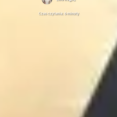
Czas czytania:
6
minuty