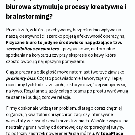
biurowa stymuluje procesy kreatywne i
brainstorming?
Przestrzeń, w której przebywamy, bezpośrednio wpływa na
naszą kreatywność i szeroko pojętą efektywność operacyjną.
Fizyczne biuro to jedyne środowisko napędzające tzw.
serendipitous encounters
– przypadkowe, nieformalne
spotkania na korytarzu czy przy ekspresie do kawy, które
często owocują najlepszymi pomysłami.
Ciągła praca na odległość może natomiast tworzyć zjawisko
proximity bias
. Często podświadomie faworyzujemy i lepiej
oceniamy tych ludzi z zespołu, z którymi częściej widujemy się
na żywo. Regularne zjazdy całego teamu po prostu wyrównują
te szanse i budują zdrowe relacje.
Firmy doskonale widzą ten problem, dlatego coraz chętniej
organizują kwartalne dni synchronizacji czy intensywne
warsztaty w zewnętrznych przestrzeniach. Wspólne wyjście na
neutralny grunt, wolny od domowej czy korporacyjnej rutyny,
to potężny zastrzyk nowej energii dla mózgu. W
IdeaPlace