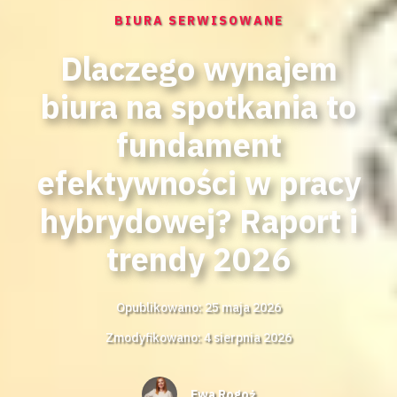
BIURA SERWISOWANE
Dlaczego wynajem
biura na spotkania to
fundament
efektywności w pracy
hybrydowej? Raport i
trendy 2026
Opublikowano: 25 maja 2026
Zmodyfikowano: 4 sierpnia 2026
Ewa Rogoż