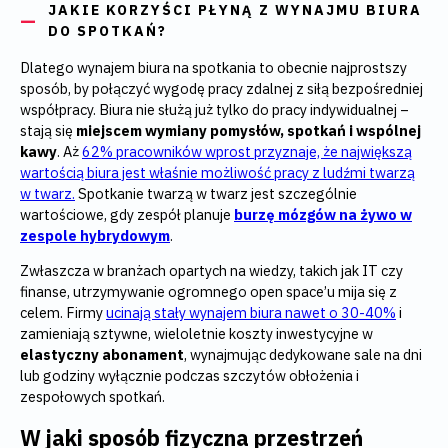
JAKIE KORZYŚCI PŁYNĄ Z WYNAJMU BIURA
DO SPOTKAŃ?
Dlatego wynajem biura na spotkania to obecnie najprostszy
sposób, by połączyć wygodę pracy zdalnej z siłą bezpośredniej
współpracy. Biura nie służą już tylko do pracy indywidualnej –
stają się
miejscem wymiany pomysłów, spotkań i wspólnej
kawy
. Aż
62% pracowników wprost przyznaje, że największą
wartością biura jest właśnie możliwość pracy z ludźmi twarzą
w twarz.
Spotkanie twarzą w twarz jest szczególnie
wartościowe, gdy zespół planuje
burzę mózgów na żywo w
zespole hybrydowym
.
Zwłaszcza w branżach opartych na wiedzy, takich jak IT czy
finanse, utrzymywanie ogromnego open space’u mija się z
celem. Firmy
ucinają stały wynajem biura nawet o 30-40%
i
zamieniają sztywne, wieloletnie koszty inwestycyjne w
elastyczny abonament
, wynajmując dedykowane sale na dni
lub godziny wyłącznie podczas szczytów obłożenia i
zespołowych spotkań.
W jaki sposób fizyczna przestrzeń