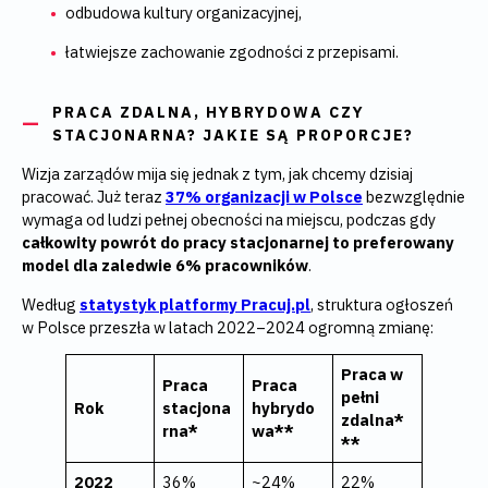
odbudowa kultury organizacyjnej,
łatwiejsze zachowanie zgodności z przepisami.
PRACA ZDALNA, HYBRYDOWA CZY
STACJONARNA? JAKIE SĄ PROPORCJE?
Wizja zarządów mija się jednak z tym, jak chcemy dzisiaj
pracować. Już teraz
37% organizacji w Polsce
bezwzględnie
wymaga od ludzi pełnej obecności na miejscu, podczas gdy
całkowity powrót do pracy stacjonarnej to preferowany
model dla zaledwie 6% pracowników
.
Według
statystyk platformy
Pracuj.pl
, struktura ogłoszeń
w Polsce przeszła w latach 2022–2024 ogromną zmianę:
Praca w
Praca
Praca
pełni
Rok
stacjona
hybrydo
zdalna*
rna*
wa**
**
2022
36%
~24%
22%