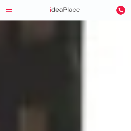
EN
UA
Powierzchnie biurowe
Wirtualne biuro
Biura do wynajęcia
Wirtualna asystentka
Biura serwisowane
Sale
Biura coworkingowe
Coworking
O nas
Firmy i zespoły
Kontakt
Freelancerzy
GET A DAY DESK