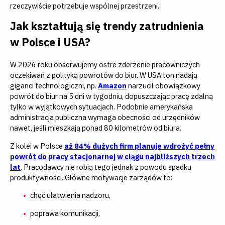
rzeczywiście potrzebuje wspólnej przestrzeni.
Jak kształtują się trendy zatrudnienia
w Polsce i USA?
W 2026 roku obserwujemy ostre zderzenie pracowniczych
oczekiwań z polityką powrotów do biur. W USA ton nadają
giganci technologiczni, np.
Amazon
narzucił obowiązkowy
powrót do biur na 5 dni w tygodniu, dopuszczając pracę zdalną
tylko w wyjątkowych sytuacjach. Podobnie amerykańska
administracja publiczna wymaga obecności od urzędników
nawet, jeśli mieszkają ponad 80 kilometrów od biura.
Z kolei w Polsce
aż 84% dużych firm planuje wdrożyć pełny
powrót do pracy stacjonarnej w ciągu najbliższych trzech
lat
. Pracodawcy nie robią tego jednak z powodu spadku
produktywności. Główne motywacje zarządów to:
chęć ułatwienia nadzoru,
poprawa komunikacji,